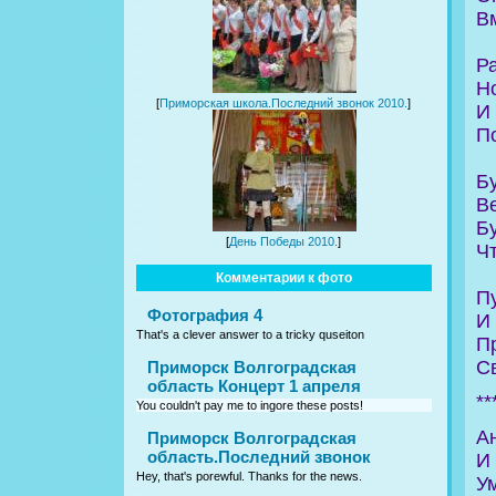
Вм
Р
Н
[
Приморская школа.Последний звонок 2010.
]
И
П
Б
В
Бу
[
День Победы 2010.
]
Чт
Комментарии к фото
П
Фотография 4
И
That's a clever answer to a tricky quseiton
П
С
Приморск Волгоградская
область Концерт 1 апреля
**
You couldn't pay me to ingore these posts!
А
Приморск Волгоградская
область.Последний звонок
И
Hey, that's porewful. Thanks for the news.
У