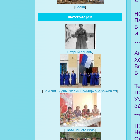
А 
[
Весна
]
Но
Фотогалерея
Па
В 
И
**
А
[
Старый альбом
]
Хо
В
В
Т
[
12 июня - День России.Приморчане зажигают!
]
П
Ум
Зд
**
П
[
Люди нашего села
]
Н
Он