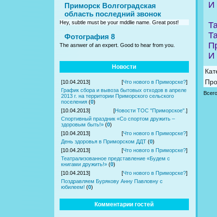
И
Приморск Волгоградская
область последний звонок
Hey, subtle must be your mddlie name. Great post!
Та
Та
Фотография 8
П
The asnwer of an expert. Good to hear from you.
И 
Новости
Кат
Про
[10.04.2013]
[
Что нового в Приморске?
]
График сбора и вывоза бытовых отходов в апреле
Всег
2013 г. на территории Приморского сельского
поселения
(
0
)
[10.04.2013]
[
Новости ТОС "Приморское".
]
Спортивный праздник «Со спортом дружить –
здоровым быть!»
(
0
)
[10.04.2013]
[
Что нового в Приморске?
]
День здоровья в Приморском ДДТ
(
0
)
[10.04.2013]
[
Что нового в Приморске?
]
Театрализованное представление «Будем с
книгами дружить!»
(
0
)
[10.04.2013]
[
Что нового в Приморске?
]
Поздравляем Бурякову Анну Павловну с
юбилеем!
(
0
)
Комментарии гостей