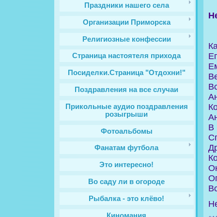
Праздники нашего села
Н
Организации Приморска
Религиозные конфессии
К
Е
Cтраница настоятеля прихода
Е
Посиделки.Страница "Отдохни!"
Ве
В
Поздравления на все случаи
Ан
К
Прикольные аудио поздравления
розыгрыши
Ан
В 
Фотоальбомы
Сп
Др
Фанатам футбола
К
Это интересно!
Он
О
Во саду ли в огороде
Вс
Рыбалка - это клёво!
Н
Киномания