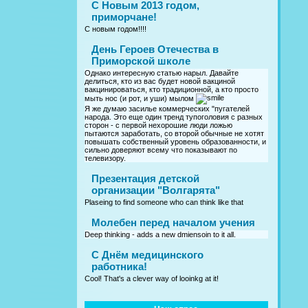
С Новым 2013 годом,
приморчане!
С новым годом!!!!
День Героев Отечества в
Приморской школе
Однако интересную статью нарыл. Давайте
делиться, кто из вас будет новой вакциной
вакцинироваться, кто традиционной, а кто просто
мыть нос (и рот, и уши) мылом
Я же думаю засилье коммерческих "пугателей
народа. Это еще один тренд тупоголовия с разных
сторон - с первой нехорошие люди ложью
пытаются заработать, со второй обычные не хотят
повышать собственный уровень образованности, и
сильно доверяют всему что показывают по
телевизору.
Презентация детской
организации "Волгарята"
Plaseing to find someone who can think like that
Молебен перед началом учения
Deep thinking - adds a new dmiensoin to it all.
C Днём медицинского
работника!
Cool! That's a clever way of looinkg at it!