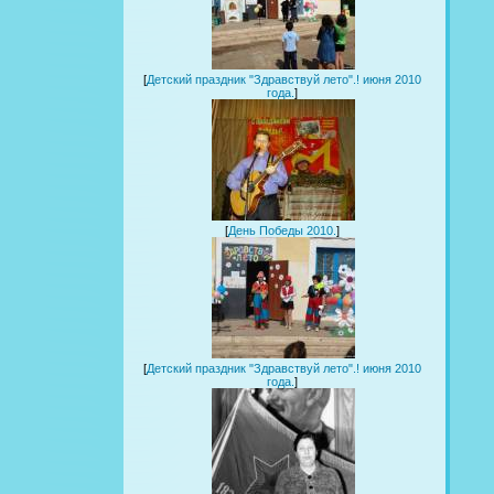
[
Детский праздник "Здравствуй лето".! июня 2010
года.
]
[
День Победы 2010.
]
[
Детский праздник "Здравствуй лето".! июня 2010
года.
]