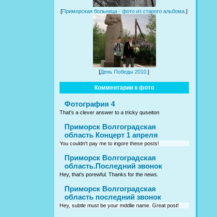
[
Приморская больница - фото из старого альбома.
]
[
День Победы 2010.
]
Комментарии к фото
Фотография 4
That's a clever answer to a tricky quseiton
Приморск Волгоградская
область Концерт 1 апреля
You couldn't pay me to ingore these posts!
Приморск Волгоградская
область.Последний звонок
Hey, that's porewful. Thanks for the news.
Приморск Волгоградская
область последний звонок
Hey, subtle must be your mddlie name. Great post!