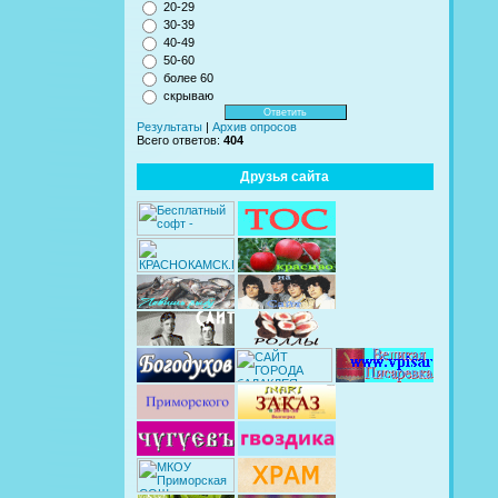
20-29
30-39
40-49
50-60
более 60
скрываю
Результаты
|
Архив опросов
Всего ответов:
404
Друзья сайта