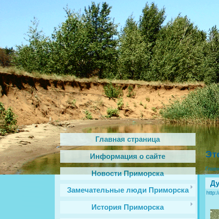
Главная страница
Эт
Информация о сайте
Глав
Новости Приморска
Ду
Замечательные люди Приморска
http:
История Приморска