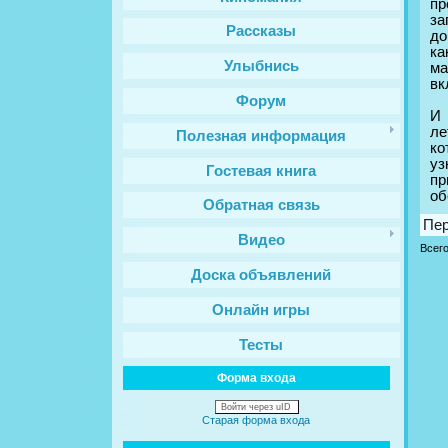
пр
за
Рассказы
до
ка
Улыбнись
ма
вк
Форум
И 
ле
Полезная информация
ко
уз
Гостевая книга
пр
об
Обратная связь
Пе
Видео
Всег
Доска объявлений
Онлайн игры
Тесты
Форма входа
Войти через uID
Старая форма входа