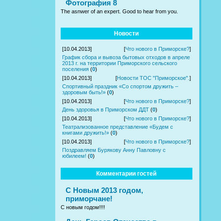
Фотография 8
The asnwer of an expert. Good to hear from you.
Новости
[10.04.2013]
[
Что нового в Приморске?
]
График сбора и вывоза бытовых отходов в апреле
2013 г. на территории Приморского сельского
поселения
(
0
)
[10.04.2013]
[
Новости ТОС "Приморское".
]
Спортивный праздник «Со спортом дружить –
здоровым быть!»
(
0
)
[10.04.2013]
[
Что нового в Приморске?
]
День здоровья в Приморском ДДТ
(
0
)
[10.04.2013]
[
Что нового в Приморске?
]
Театрализованное представление «Будем с
книгами дружить!»
(
0
)
[10.04.2013]
[
Что нового в Приморске?
]
Поздравляем Бурякову Анну Павловну с
юбилеем!
(
0
)
Комментарии гостей
С Новым 2013 годом,
приморчане!
С новым годом!!!!