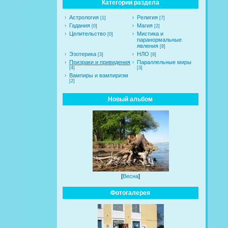
Категории раздела
Астрология
Религия
[1]
[7]
Гадания
Магия
[0]
[2]
Целительство
Мистика и
[0]
паранормальные
явления
[8]
Эзотерика
НЛО
[3]
[9]
Призраки и привидения
Параллельные миры
[4]
[3]
Вампиры и вампиризм
[2]
Новый альбом
[
Весна
]
Фотогалерея