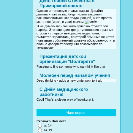
День Героев Отечества в
Приморской школе
Однако интересную статью нарыл. Давайте
делиться, кто из вас будет новой вакциной
вакцинироваться, кто традиционной, а кто просто
мыть нос (и рот, и уши) мылом
Я же думаю засилье коммерческих "пугателей
народа. Это еще один тренд тупоголовия с разных
сторон - с первой нехорошие люди ложью
пытаются заработать, со второй обычные не хотят
повышать собственный уровень образованности, и
сильно доверяют всему что показывают по
телевизору.
Презентация детской
организации "Волгарята"
Plaseing to find someone who can think like that
Молебен перед началом учения
Deep thinking - adds a new dmiensoin to it all.
C Днём медицинского
работника!
Cool! That's a clever way of looinkg at it!
Наш опрос
Сколько Вам лет?
до 14
14-19