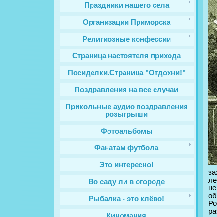
Праздники нашего села
Организации Приморска
Религиозные конфессии
Cтраница настоятеля прихода
Посиделки.Страница "Отдохни!"
Поздравления на все случаи
Прикольные аудио поздравления
розыгрыши
Фотоальбомы
Фанатам футбола
Это интересно!
за
ле
Во саду ли в огороде
не
об
Рыбалка - это клёво!
Ро
ра
Киномания