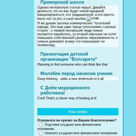
Приморской школе
Однако интересную статью нарыл. Давайте
делиться, кто из вас будет новой вакциной
вакцинироваться, кто традиционной, а кто просто
мыть нос (и рот, и уши) мылом
Я же думаю засилье коммерческих "пугателей
народа. Это еще один тренд тупоголовия с разных
сторон - с первой нехорошие люди ложью
пытаются заработать, со второй обычные не хотят
повышать собственный уровень образованности, и
сильно доверяют всему что показывают по
телевизору.
Презентация детской
организации "Волгарята"
Plaseing to find someone who can think like that
Молебен перед началом учения
Deep thinking - adds a new dmiensoin to it all.
C Днём медицинского
работника!
Cool! That's a clever way of looinkg at it!
Наш опрос
Отразился ли кризис на Вашем благополучии?
Ощутимо ухудшил мое финансовое
положение
Немного ухудшил мое финансовое положение