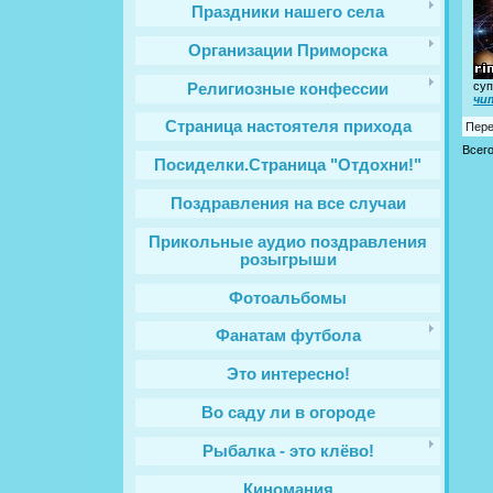
Праздники нашего села
Организации Приморска
суп
Религиозные конфессии
чи
Cтраница настоятеля прихода
Пере
Всег
Посиделки.Страница "Отдохни!"
Поздравления на все случаи
Прикольные аудио поздравления
розыгрыши
Фотоальбомы
Фанатам футбола
Это интересно!
Во саду ли в огороде
Рыбалка - это клёво!
Киномания