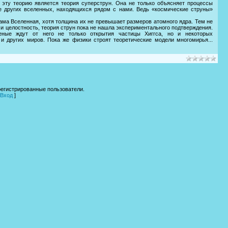
 эту теорию является теория суперструн. Она не только объясняет процессы
е других вселенных, находящихся рядом с нами. Ведь «космические струны»
ама Вселенная, хотя толщина их не превышает размеров атомного ядра. Тем не
и целостность, теория струн пока не нашла экспериментального подтверждения.
ные ждут от него не только открытия частицы Хиггса, но и некоторых
 и других миров. Пока же физики строят теоретические модели многомирья...
регистрированные пользователи.
Вход
]