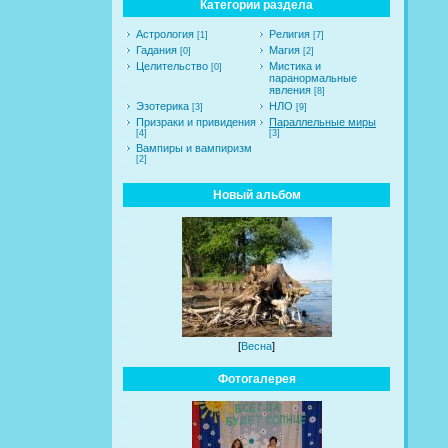
Категории раздела
Астрология
Религия
[1]
[7]
Гадания
Магия
[0]
[2]
Целительство
Мистика и
[0]
паранормальные
явления
[8]
Эзотерика
НЛО
[3]
[9]
Призраки и привидения
Параллельные миры
[4]
[3]
Вампиры и вампиризм
[2]
Новый альбом
[
Весна
]
Фотогалерея