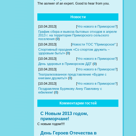
The asnwer of an expert. Good to hear from you.
Новости
[10.04.2013]
[
Что нового в Приморске?
]
График сбора и вывоза бытовых отходов в апреле
2013 г. на территории Приморского сельского
поселения
(
0
)
[10.04.2013]
[
Новости ТОС "Приморское".
]
Спортивный праздник «Со спортом дружить –
здоровым быть!»
(
0
)
[10.04.2013]
[
Что нового в Приморске?
]
День здоровья в Приморском ДДТ
(
0
)
[10.04.2013]
[
Что нового в Приморске?
]
Театрализованное представление «Будем с
книгами дружить!»
(
0
)
[10.04.2013]
[
Что нового в Приморске?
]
Поздравляем Бурякову Анну Павловну с
юбилеем!
(
0
)
Комментарии гостей
С Новым 2013 годом,
приморчане!
С новым годом!!!!
День Героев Отечества в