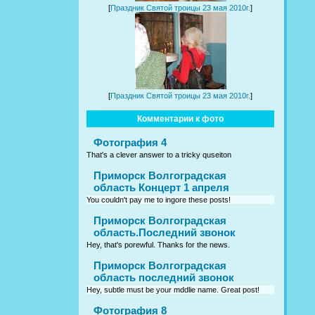
[
Праздник Святой троицы 23 мая 2010г.
]
[
Праздник Святой троицы 23 мая 2010г.
]
Комментарии к фото
Фотография 4
That's a clever answer to a tricky quseiton
Приморск Волгоградская
область Концерт 1 апреля
You couldn't pay me to ingore these posts!
Приморск Волгоградская
область.Последний звонок
Hey, that's porewful. Thanks for the news.
Приморск Волгоградская
область последний звонок
Hey, subtle must be your mddlie name. Great post!
Фотография 8