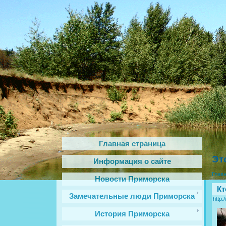
Главная страница
Эт
Информация о сайте
Глав
Новости Приморска
Кт
Замечательные люди Приморска
http:
История Приморска