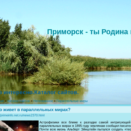
Приморск - ты Родина 
о интересно.Каталог сайтов.
ная
»
Каталог сайтов
»
Непознанное
»
Параллельные миры
о живет в параллельных мирах?
//primeinfo.net.ru/news2370.html
Астрофизики все ближе к разгадке самой интригующей
параллельных мирах в 1895 году землянам сообщил писате
Почти всю жизнь Альберт Эйнштейн пытался создать «тео