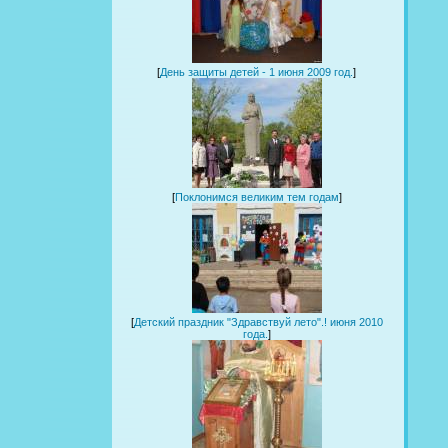
[
День защиты детей - 1 июня 2009 год.
]
[
Поклонимся великим тем годам
]
[
Детский праздник "Здравствуй лето".! июня 2010
года.
]