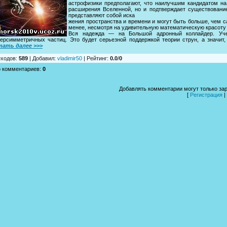
астрофизики предполагают, что наилучшим кандидатом на
расширения Вселенной, но и подтверждает существовани
представляют собой иска
жения пространства и времени и могут быть больше, чем с
менее, несмотря на удивительную математическую красоту 
Вся надежда — на Большой адронный коллайдер. Уче
ерсимметричных частиц. Это будет серьезной поддержкой теории струн, а значит,
тать далее >>>
ходов
:
589
|
Добавил
:
vladimir50
|
Рейтинг
:
0.0
/
0
о комментариев
:
0
Добавлять комментарии могут только за
[
Регистрация
|