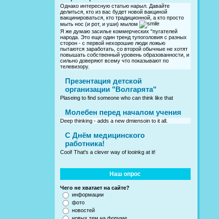
Однако интересную статью нарыл. Давайте
делиться, кто из вас будет новой вакциной
вакцинироваться, кто традиционной, а кто просто
мыть нос (и рот, и уши) мылом
Я же думаю засилье коммерческих "пугателей
народа. Это еще один тренд тупоголовия с разных
сторон - с первой нехорошие люди ложью
пытаются заработать, со второй обычные не хотят
повышать собственный уровень образованности, и
сильно доверяют всему что показывают по
телевизору.
Презентация детской
организации "Волгарята"
Plaseing to find someone who can think like that
Молебен перед началом учения
Deep thinking - adds a new dmiensoin to it all.
C Днём медицинского
работника!
Cool! That's a clever way of looinkg at it!
Наш опрос
Чего не хватает на сайте?
информации
фото
новостей
новых тем на форуме