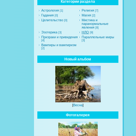
Категории раздела
Астрология
Религия
[1]
[7]
Гадания
Магия
[0]
[2]
Целительство
Мистика и
[0]
паранормальные
явления
[8]
Эзотерика
НЛО
[3]
[9]
Призраки и привидения
Параллельные миры
[4]
[3]
Вампиры и вампиризм
[2]
Новый альбом
[
Весна
]
Фотогалерея