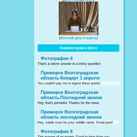
[
Женский день-8 марта.
]
Комментарии к фото
Фотография 4
That's a clever answer to a tricky quseiton
Приморск Волгоградская
область Концерт 1 апреля
You couldn't pay me to ingore these posts!
Приморск Волгоградская
область.Последний звонок
Hey, that's porewful. Thanks for the news.
Приморск Волгоградская
область последний звонок
Hey, subtle must be your mddlie name. Great post!
Фотография 8
The asnwer of an expert. Good to hear from you.