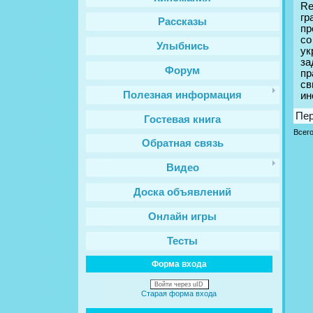
Re
гр
Рассказы
пр
со
Улыбнись
ук
за
Форум
пр
св
Полезная информация
ин
Пе
Гостевая книга
Всег
Обратная связь
Видео
Доска объявлений
Онлайн игры
Тесты
Форма входа
Войти через uID
Старая форма входа