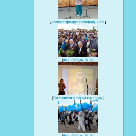
[
Осенняя ярмарка Волгоград -2009.
]
[
День Победы 2010.
]
[
Поклонимся великим тем годам
]
[
День Победы 2010.
]