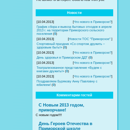
Новости
[10.04.2013]
[
Что нового в Приморске?
]
График сбора и вывоза бытовых отходов в апреле
2013 г. на территории Приморского сельского
поселения
(
0
)
[10.04.2013]
[
Новости ТОС "Приморское".
]
Спортивный праздник «Со спортом дружить –
здоровым быть!»
(
0
)
[10.04.2013]
[
Что нового в Приморске?
]
День здоровья в Приморском ДДТ
(
0
)
[10.04.2013]
[
Что нового в Приморске?
]
Театрализованное представление «Будем с
книгами дружить!»
(
0
)
[10.04.2013]
[
Что нового в Приморске?
]
Поздравляем Бурякову Анну Павловну с
юбилеем!
(
0
)
Комментарии гостей
С Новым 2013 годом,
приморчане!
С новым годом!!!!
День Героев Отечества в
Приморской школе