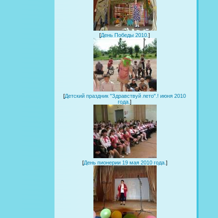
[
День Победы 2010.
]
[
Детский праздник "Здравствуй лето".! июня 2010
года.
]
[
День пионерии 19 мая 2010 года.
]