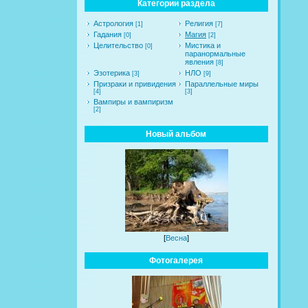
Категории раздела
Астрология
Религия
[1]
[7]
Гадания
Магия
[0]
[2]
Целительство
Мистика и
[0]
паранормальные
явления
[8]
Эзотерика
НЛО
[3]
[9]
Призраки и привидения
Параллельные миры
[4]
[3]
Вампиры и вампиризм
[2]
Новый альбом
[
Весна
]
Фотогалерея