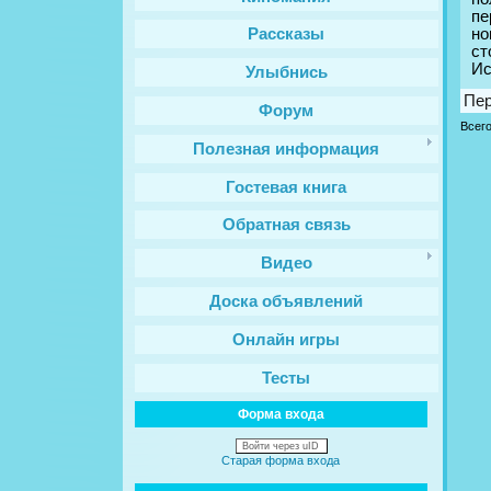
пе
но
Рассказы
ст
Ис
Улыбнись
Пе
Форум
Всег
Полезная информация
Гостевая книга
Обратная связь
Видео
Доска объявлений
Онлайн игры
Тесты
Форма входа
Войти через uID
Старая форма входа