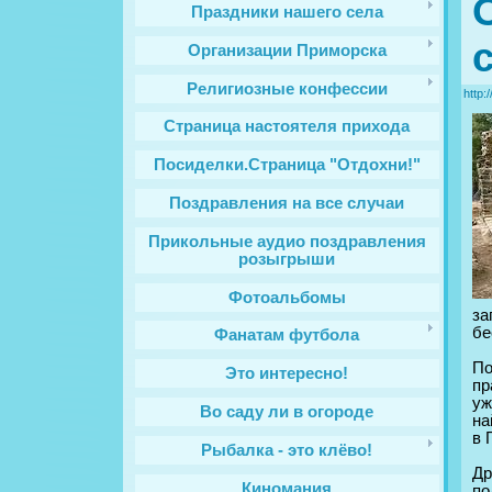
Праздники нашего села
Организации Приморска
Религиозные конфессии
http:
Cтраница настоятеля прихода
Посиделки.Страница "Отдохни!"
Поздравления на все случаи
Прикольные аудио поздравления
розыгрыши
Фотоальбомы
за
бе
Фанатам футбола
По
Это интересно!
пр
уж
Во саду ли в огороде
на
в 
Рыбалка - это клёво!
Др
Киномания
по