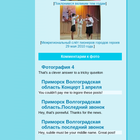
[
Поклонимся великим тем годам
]
[
Межрегиональный слёт пионеров городов героев
29 мая 2010 года.
]
Комментарии к фото
Фотография 4
That's a clever answer to a tricky quseiton
Приморск Волгоградская
область Концерт 1 апреля
You couldn't pay me to ingore these posts!
Приморск Волгоградская
область.Последний звонок
Hey, that's porewful. Thanks for the news.
Приморск Волгоградская
область последний звонок
Hey, subtle must be your mddlie name. Great post!