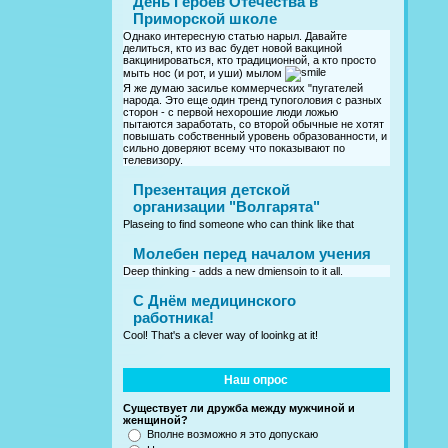
День Героев Отечества в
Приморской школе
Однако интересную статью нарыл. Давайте
делиться, кто из вас будет новой вакциной
вакцинироваться, кто традиционной, а кто просто
мыть нос (и рот, и уши) мылом
Я же думаю засилье коммерческих "пугателей
народа. Это еще один тренд тупоголовия с разных
сторон - с первой нехорошие люди ложью
пытаются заработать, со второй обычные не хотят
повышать собственный уровень образованности, и
сильно доверяют всему что показывают по
телевизору.
Презентация детской
организации "Волгарята"
Plaseing to find someone who can think like that
Молебен перед началом учения
Deep thinking - adds a new dmiensoin to it all.
C Днём медицинского
работника!
Cool! That's a clever way of looinkg at it!
Наш опрос
Существует ли дружба между мужчиной и
женщиной?
Вполне возможно я это допускаю