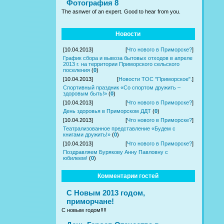
Фотография 8
The asnwer of an expert. Good to hear from you.
Новости
[10.04.2013]
[
Что нового в Приморске?
]
График сбора и вывоза бытовых отходов в апреле
2013 г. на территории Приморского сельского
поселения
(
0
)
[10.04.2013]
[
Новости ТОС "Приморское".
]
Спортивный праздник «Со спортом дружить –
здоровым быть!»
(
0
)
[10.04.2013]
[
Что нового в Приморске?
]
День здоровья в Приморском ДДТ
(
0
)
[10.04.2013]
[
Что нового в Приморске?
]
Театрализованное представление «Будем с
книгами дружить!»
(
0
)
[10.04.2013]
[
Что нового в Приморске?
]
Поздравляем Бурякову Анну Павловну с
юбилеем!
(
0
)
Комментарии гостей
С Новым 2013 годом,
приморчане!
С новым годом!!!!