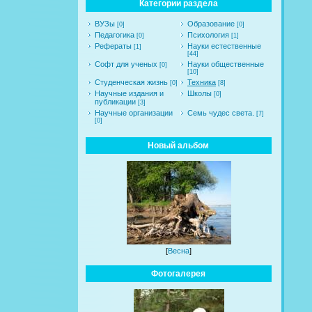
Категории раздела
ВУЗы
Образование
[0]
[0]
Педагогика
Психология
[0]
[1]
Рефераты
Науки естественные
[1]
[44]
Софт для ученых
Науки общественные
[0]
[10]
Студенческая жизнь
Техника
[0]
[8]
Научные издания и
Школы
[0]
публикации
[3]
Научные организации
Семь чудес света.
[7]
[0]
Новый альбом
[
Весна
]
Фотогалерея