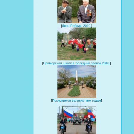
[
День Победы 2010.
]
[
Приморская школа.Последний звонок 2010.
]
[
Поклонимся великим тем годам
]