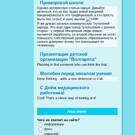
Приморской школе
Однако интересную статью нарыл. Давайте
делиться, кто из вас будет новой вакциной
вакцинироваться, кто традиционной, а кто просто
мыть нос (и рот, и уши) мылом
Я же думаю засилье коммерческих "пугателей
народа. Это еще один тренд тупоголовия с разных
сторон - с первой нехорошие люди ложью
пытаются заработать, со второй обычные не хотят
повышать собственный уровень образованности, и
сильно доверяют всему что показывают по
телевизору.
Презентация детской
организации "Волгарята"
Plaseing to find someone who can think like that
Молебен перед началом учения
Deep thinking - adds a new dmiensoin to it all.
C Днём медицинского
работника!
Cool! That's a clever way of looinkg at it!
Наш опрос
Чего не хватает на сайте?
информации
фото
новостей