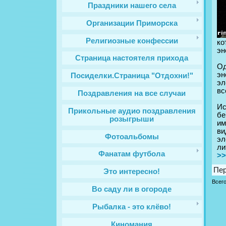
Праздники нашего села
Организации Приморска
Религиозные конфессии
ко
эн
Cтраница настоятеля прихода
Од
эн
Посиделки.Страница "Отдохни!"
эл
вс
Поздравления на все случаи
Ис
Прикольные аудио поздравления
бе
розыгрыши
им
ви
Фотоальбомы
эл
ли
Фанатам футбола
>>
Пе
Это интересно!
Всег
Во саду ли в огороде
Рыбалка - это клёво!
Киномания