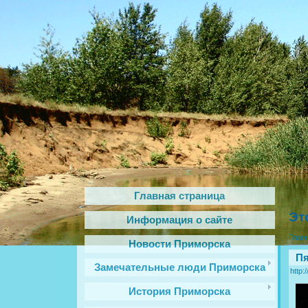
Главная страница
Эт
Информация о сайте
Глав
Новости Приморска
Пя
Замечательные люди Приморска
http:
История Приморска