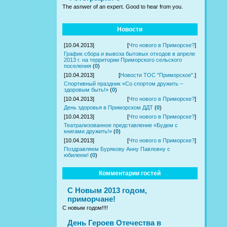
The asnwer of an expert. Good to hear from you.
Новости
[10.04.2013]
[
Что нового в Приморске?
]
График сбора и вывоза бытовых отходов в апреле
2013 г. на территории Приморского сельского
поселения
(
0
)
[10.04.2013]
[
Новости ТОС "Приморское".
]
Спортивный праздник «Со спортом дружить –
здоровым быть!»
(
0
)
[10.04.2013]
[
Что нового в Приморске?
]
День здоровья в Приморском ДДТ
(
0
)
[10.04.2013]
[
Что нового в Приморске?
]
Театрализованное представление «Будем с
книгами дружить!»
(
0
)
[10.04.2013]
[
Что нового в Приморске?
]
Поздравляем Бурякову Анну Павловну с
юбилеем!
(
0
)
Комментарии гостей
С Новым 2013 годом,
приморчане!
С новым годом!!!!
День Героев Отечества в