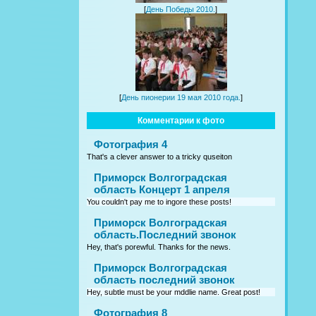
[
День Победы 2010.
]
[
День пионерии 19 мая 2010 года.
]
Комментарии к фото
Фотография 4
That's a clever answer to a tricky quseiton
Приморск Волгоградская
область Концерт 1 апреля
You couldn't pay me to ingore these posts!
Приморск Волгоградская
область.Последний звонок
Hey, that's porewful. Thanks for the news.
Приморск Волгоградская
область последний звонок
Hey, subtle must be your mddlie name. Great post!
Фотография 8