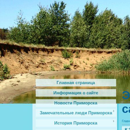
Главная страница
Э
Информация о сайте
Новости Приморска
с
Замечательные люди Приморска
Глав
История Приморска
К 