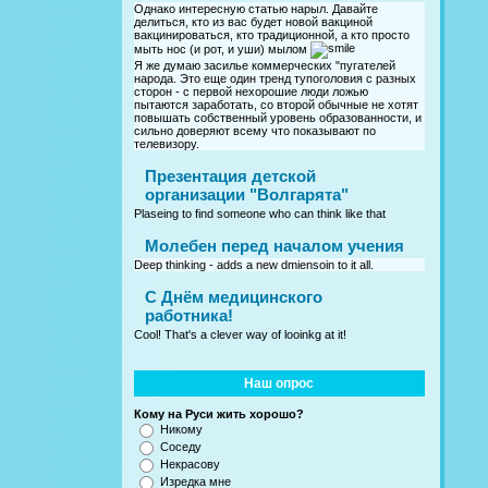
Однако интересную статью нарыл. Давайте
делиться, кто из вас будет новой вакциной
вакцинироваться, кто традиционной, а кто просто
мыть нос (и рот, и уши) мылом
Я же думаю засилье коммерческих "пугателей
народа. Это еще один тренд тупоголовия с разных
сторон - с первой нехорошие люди ложью
пытаются заработать, со второй обычные не хотят
повышать собственный уровень образованности, и
сильно доверяют всему что показывают по
телевизору.
Презентация детской
организации "Волгарята"
Plaseing to find someone who can think like that
Молебен перед началом учения
Deep thinking - adds a new dmiensoin to it all.
C Днём медицинского
работника!
Cool! That's a clever way of looinkg at it!
Наш опрос
Кому на Руси жить хорошо?
Никому
Соседу
Некрасову
Изредка мне