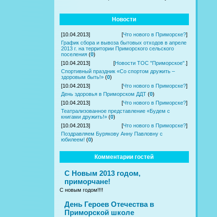
Новости
[10.04.2013]
[
Что нового в Приморске?
]
График сбора и вывоза бытовых отходов в апреле
2013 г. на территории Приморского сельского
поселения
(
0
)
[10.04.2013]
[
Новости ТОС "Приморское".
]
Спортивный праздник «Со спортом дружить –
здоровым быть!»
(
0
)
[10.04.2013]
[
Что нового в Приморске?
]
День здоровья в Приморском ДДТ
(
0
)
[10.04.2013]
[
Что нового в Приморске?
]
Театрализованное представление «Будем с
книгами дружить!»
(
0
)
[10.04.2013]
[
Что нового в Приморске?
]
Поздравляем Бурякову Анну Павловну с
юбилеем!
(
0
)
Комментарии гостей
С Новым 2013 годом,
приморчане!
С новым годом!!!!
День Героев Отечества в
Приморской школе