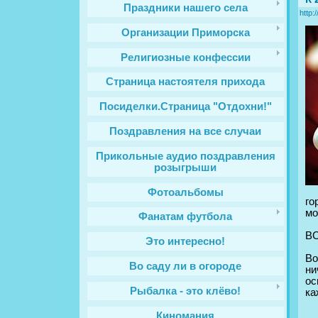
Праздники нашего села
http:
Организации Приморска
Религиозные конфессии
Cтраница настоятеля прихода
Посиделки.Страница "Отдохни!"
Поздравления на все случаи
Прикольные аудио поздравления
розыгрыши
Фотоальбомы
го
мо
Фанатам футбола
В
Это интересно!
Во
Во саду ли в огороде
ни
ос
Рыбалка - это клёво!
ка
Киномания