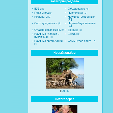
Категории раздела
ВУЗы
Образование
[0]
[0]
Педагогика
Психология
[0]
[1]
Рефераты
Науки естественные
[1]
[44]
Софт для ученых
Науки общественные
[0]
[10]
Студенческая жизнь
Техника
[0]
[8]
Научные издания и
Школы
[0]
публикации
[3]
Научные организации
Семь чудес света.
[7]
[0]
Новый альбом
[
Весна
]
Фотогалерея