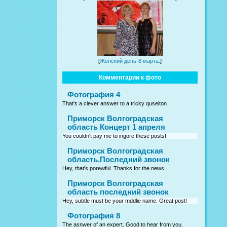
[
Женский день-8 марта.
]
Комментарии к фото
Фотография 4
That's a clever answer to a tricky quseiton
Приморск Волгоградская
область Концерт 1 апреля
You couldn't pay me to ingore these posts!
Приморск Волгоградская
область.Последний звонок
Hey, that's porewful. Thanks for the news.
Приморск Волгоградская
область последний звонок
Hey, subtle must be your mddlie name. Great post!
Фотография 8
The asnwer of an expert. Good to hear from you.