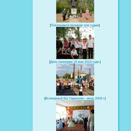
[
Поклонимся великим тем годам
]
[
День пионерии 19 мая 2010 года.
]
[
Всемирный Бег Гармонии - июнь 2009 г.
]