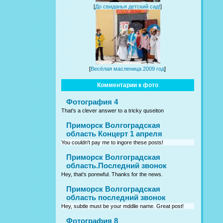
[
До свиданья детский сад!
]
[
Весёлая масленица 2009 год
]
Комментарии к фото
Фотография 4
That's a clever answer to a tricky quseiton
Приморск Волгоградская
область Концерт 1 апреля
You couldn't pay me to ingore these posts!
Приморск Волгоградская
область.Последний звонок
Hey, that's porewful. Thanks for the news.
Приморск Волгоградская
область последний звонок
Hey, subtle must be your mddlie name. Great post!
Фотография 8