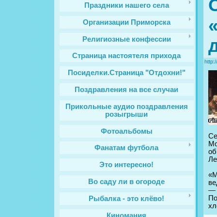
Праздники нашего села
Организации Приморска
Религиозные конфессии
Cтраница настоятеля прихода
http:
Посиделки.Страница "Отдохни!"
Поздравления на все случаи
Прикольные аудио поздравления
розыгрыши
Фотоальбомы
Се
Мо
Фанатам футбола
об
Ле
Это интересно!
«М
Во саду ли в огороде
ве
— 
По
Рыбалка - это клёво!
хл
Киномания