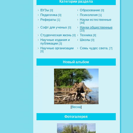
Категории раздела
ВУЗы
Образование
[0]
[0]
Педагогика
Психология
[0]
[1]
Рефераты
Науки естественные
[1]
[44]
Софт для ученых
Науки общественные
[0]
[10]
Студенческая жизнь
Техника
[0]
[8]
Научные издания и
Школы
[0]
публикации
[3]
Научные организации
Семь чудес света.
[7]
[0]
Новый альбом
[
Весна
]
Фотогалерея