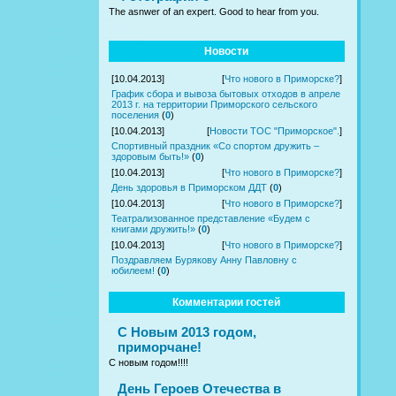
The asnwer of an expert. Good to hear from you.
Новости
[10.04.2013]
[
Что нового в Приморске?
]
График сбора и вывоза бытовых отходов в апреле
2013 г. на территории Приморского сельского
поселения
(
0
)
[10.04.2013]
[
Новости ТОС "Приморское".
]
Спортивный праздник «Со спортом дружить –
здоровым быть!»
(
0
)
[10.04.2013]
[
Что нового в Приморске?
]
День здоровья в Приморском ДДТ
(
0
)
[10.04.2013]
[
Что нового в Приморске?
]
Театрализованное представление «Будем с
книгами дружить!»
(
0
)
[10.04.2013]
[
Что нового в Приморске?
]
Поздравляем Бурякову Анну Павловну с
юбилеем!
(
0
)
Комментарии гостей
С Новым 2013 годом,
приморчане!
С новым годом!!!!
День Героев Отечества в