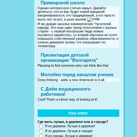
Приморской школе
Однако интересную статью нарыл. Давайте
делиться, кто из вас будет новой вакциной
вакцинироваться, кто традиционной, а кто просто
мыть нос (и рот, и уши) мылом
Я же думаю засилье коммерческих "пугателей
народа. Это еще один тренд тупоголовия с разных
сторон - с первой нехорошие люди ложью
пытаются заработать, со второй обычные не хотят
повышать собственный уровень образованности, и
сильно доверяют всему что показывают по
телевизору.
Презентация детской
организации "Волгарята"
Plaseing to find someone who can think like that
Молебен перед началом учения
Deep thinking - adds a new dmiensoin to it all.
C Днём медицинского
работника!
Cool! That's a clever way of looinkg at it!
Наш опрос
Где жить лучше, в деревне или в городе?
Я из деревни. Лучше в деревне!
Я из деревни. Лучше в городе!
Я из города. Лучше в деревне!