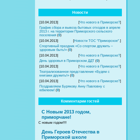
Новости
[10.04.2013]
[
Что нового в Приморске?
]
График сбора и вывоза бытовых отходов в апреле
2013 г. на территории Приморского сельского
поселения
(
0
)
[10.04.2013]
[
Новости ТОС "Приморское".
]
Спортивный праздник «Со спортом дружить –
здоровым быть!»
(
0
)
[10.04.2013]
[
Что нового в Приморске?
]
День здоровья в Приморском ДДТ
(
0
)
[10.04.2013]
[
Что нового в Приморске?
]
Театрализованное представление «Будем с
книгами дружить!»
(
0
)
[10.04.2013]
[
Что нового в Приморске?
]
Поздравляем Бурякову Анну Павловну с
юбилеем!
(
0
)
Комментарии гостей
С Новым 2013 годом,
приморчане!
С новым годом!!!!
День Героев Отечества в
Приморской школе