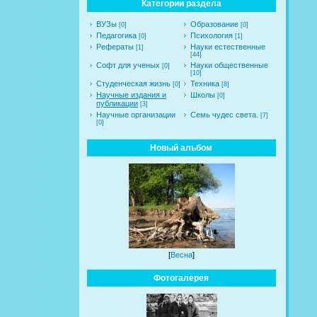
Категории раздела
ВУЗы
Образование
[0]
[0]
Педагогика
Психология
[0]
[1]
Рефераты
Науки естественные
[1]
[44]
Софт для ученых
Науки общественные
[0]
[10]
Студенческая жизнь
Техника
[0]
[8]
Научные издания и
Школы
[0]
публикации
[3]
Научные организации
Семь чудес света.
[7]
[0]
Новый альбом
[
Весна
]
Фотогалерея