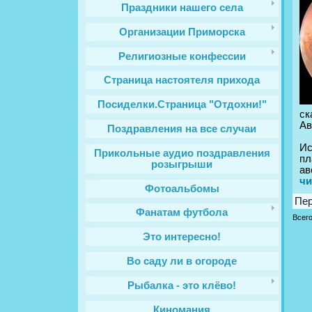
Праздники нашего села
Организации Приморска
Религиозные конфессии
Cтраница настоятеля прихода
Посиделки.Страница "Отдохни!"
ск
Ав
Поздравления на все случаи
Ис
Прикольные аудио поздравления
пл
розыгрыши
ав
чи
Фотоальбомы
Пе
Фанатам футбола
Всег
Это интересно!
Во саду ли в огороде
Рыбалка - это клёво!
Киномания