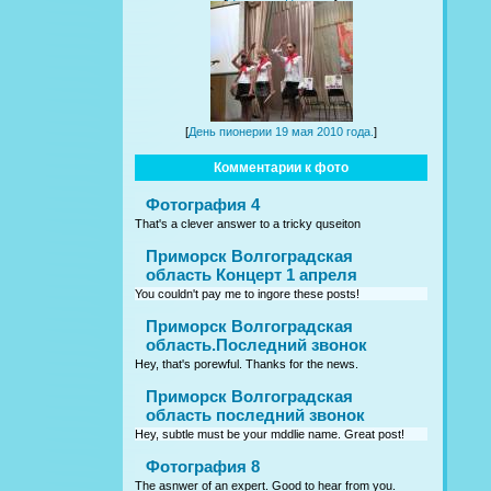
[
День пионерии 19 мая 2010 года.
]
Комментарии к фото
Фотография 4
That's a clever answer to a tricky quseiton
Приморск Волгоградская
область Концерт 1 апреля
You couldn't pay me to ingore these posts!
Приморск Волгоградская
область.Последний звонок
Hey, that's porewful. Thanks for the news.
Приморск Волгоградская
область последний звонок
Hey, subtle must be your mddlie name. Great post!
Фотография 8
The asnwer of an expert. Good to hear from you.