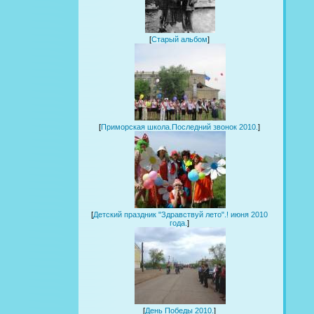
[
Старый альбом
]
[
Приморская школа.Последний звонок 2010.
]
[
Детский праздник "Здравствуй лето".! июня 2010
года.
]
[
День Победы 2010.
]