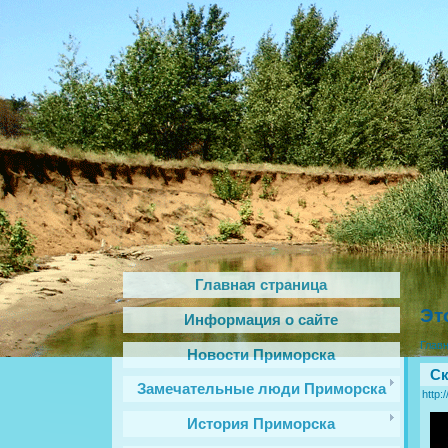
Главная страница
Эт
Информация о сайте
Глав
Новости Приморска
Ск
Замечательные люди Приморска
http:
История Приморска