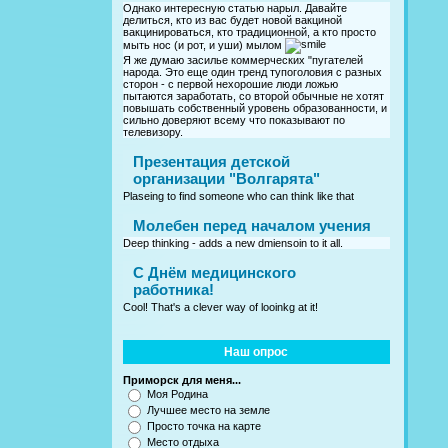
Однако интересную статью нарыл. Давайте
делиться, кто из вас будет новой вакциной
вакцинироваться, кто традиционной, а кто просто
мыть нос (и рот, и уши) мылом
Я же думаю засилье коммерческих "пугателей
народа. Это еще один тренд тупоголовия с разных
сторон - с первой нехорошие люди ложью
пытаются заработать, со второй обычные не хотят
повышать собственный уровень образованности, и
сильно доверяют всему что показывают по
телевизору.
Презентация детской
организации "Волгарята"
Plaseing to find someone who can think like that
Молебен перед началом учения
Deep thinking - adds a new dmiensoin to it all.
C Днём медицинского
работника!
Cool! That's a clever way of looinkg at it!
Наш опрос
Приморск для меня...
Моя Родина
Лучшее место на земле
Просто точка на карте
Место отдыха