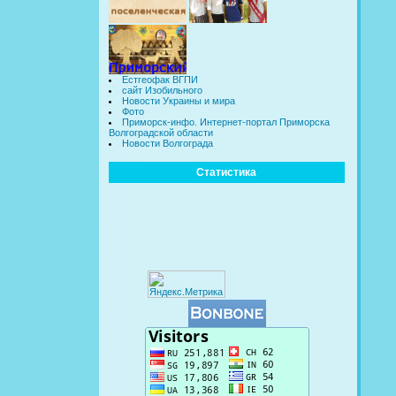
Естгеофак ВГПИ
сайт Изобильного
Новости Украины и мира
Фото
Приморск-инфо. Интернет-портал Приморска
Волгоградской области
Новости Волгограда
Статистика